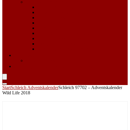
Adventskalender für Männer
Adventskalender zum selbst Befüllen
Beauty & Kosmetik Adventskalender
Erotik Adventskalender
Food Adventskalender
Getränke und Alkohol Adventskalender
Kaffee & Tee Adventskalender
Sport & Fitness Adventskalender
Süßigkeiten Adventskalender
Werkzeug Adventskalender
Für Haustiere
Katzen Adventskalender
Shopping Tipp
Adventskalender Bestenliste 2023
Start
Schleich Adventskalender
Schleich 97702 – Adventskalender
Wild Life 2018