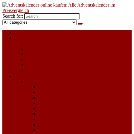
Search for:
Alle Adventskalender 2023
Für Kinder
Adventskalender zum selbst Befüllen
LEGO Adventskalender
Playmobil Adventskalender
Schleich Adventskalender
Spielzeug Adventskalender
Süßigkeiten Adventskalender
Für Erwachsene
Adventskalender für Frauen
Adventskalender zum selbst Befüllen
Beauty & Kosmetik Adventskalender
Erotik Adventskalender
Food Adventskalender
Getränke und Alkohol Adventskalender
Kaffee & Tee Adventskalender
Schmuck Adventskalender
Sport & Fitness Adventskalender
Süßigkeiten Adventskalender