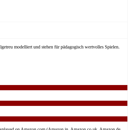
etreu modelliert und stehen für pädagogisch wertvolles Spielen.
tion displayed on Amazon.com (Amazon.in, Amazon.co.uk, Amazon.de,