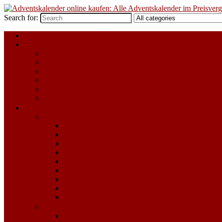
Search for:
Alle Adventskalender 2023
Für Kinder
Adventskalender zum selbst Befüllen
LEGO Adventskalender
Playmobil Adventskalender
Schleich Adventskalender
Spielzeug Adventskalender
Süßigkeiten Adventskalender
Für Erwachsene
Adventskalender für Frauen
Adventskalender zum selbst Befüllen
Beauty & Kosmetik Adventskalender
Erotik Adventskalender
Food Adventskalender
Getränke und Alkohol Adventskalender
Kaffee & Tee Adventskalender
Schmuck Adventskalender
Sport & Fitness Adventskalender
Süßigkeiten Adventskalender
Adventskalender für Männer
Adventskalender zum selbst Befüllen