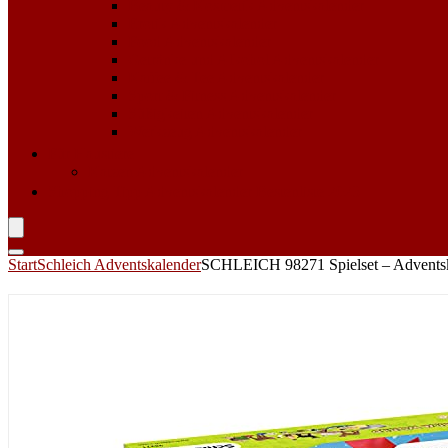
Beauty & Kosmetik Adventskalender
Erotik Adventskalender
Food Adventskalender
Getränke und Alkohol Adventskalender
Kaffee & Tee Adventskalender
Sport & Fitness Adventskalender
Süßigkeiten Adventskalender
Werkzeug Adventskalender
Für Haustiere
Katzen Adventskalender
Shopping Tipp
Adventskalender Bestenliste 2023
Start
Schleich Adventskalender
SCHLEICH 98271 Spielset – Advents