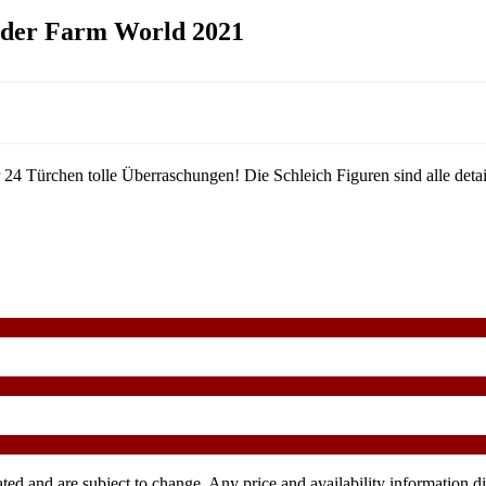
nder Farm World 2021
ürchen tolle Überraschungen! Die Schleich Figuren sind alle detailg
ndicated and are subject to change. Any price and availability informa