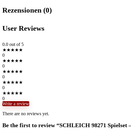
Rezensionen (0)
User Reviews
0.0
out of 5
★
★
★
★
★
0
★
★
★
★
★
0
★
★
★
★
★
0
★
★
★
★
★
0
★
★
★
★
★
0
Write a review
There are no reviews yet.
Be the first to review “SCHLEICH 98271 Spielset