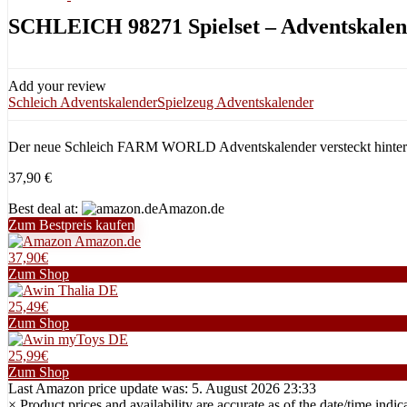
SCHLEICH 98271 Spielset – Adventskale
Add your review
Schleich Adventskalender
Spielzeug Adventskalender
Der neue Schleich FARM WORLD Adventskalender versteckt hinter 24 T
37,90
€
Best deal at:
Amazon.de
Zum Bestpreis kaufen
Amazon.de
37,90€
Zum Shop
Thalia DE
25,49€
Zum Shop
myToys DE
25,99€
Zum Shop
Last Amazon price update was: 5. August 2026 23:33
×
Product prices and availability are accurate as of the date/time i