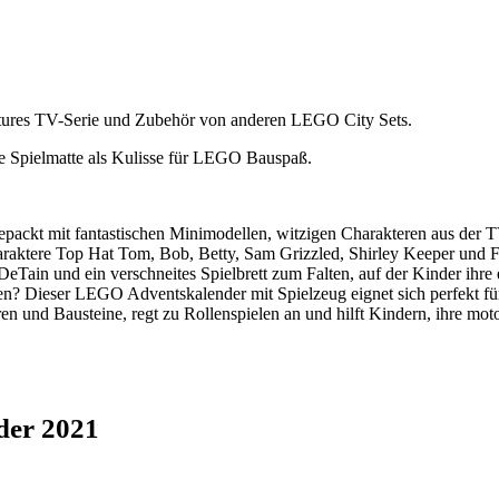
1
ures TV-Serie und Zubehör von anderen LEGO City Sets.
te Spielmatte als Kulisse für LEGO Bauspaß.
epackt mit fantastischen Minimodellen, witzigen Charakteren aus de
aktere Top Hat Tom, Bob, Betty, Sam Grizzled, Shirley Keeper und F
Tain und ein verschneites Spielbrett zum Falten, auf der Kinder ihr
en? Dieser LEGO Adventskalender mit Spielzeug eignet sich perfekt für
n und Bausteine, regt zu Rollenspielen an und hilft Kindern, ihre moto
der 2021