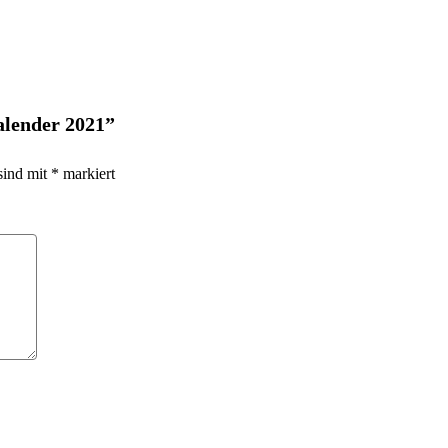
alender 2021”
sind mit
*
markiert