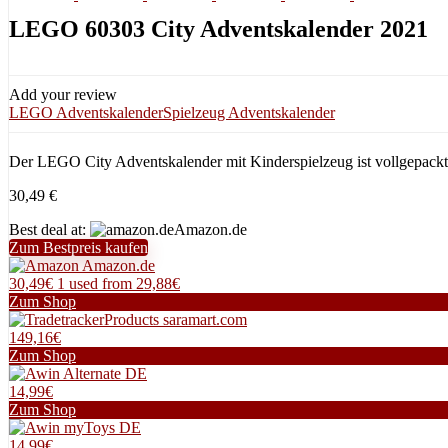
LEGO 60303 City Adventskalender 2021
Add your review
LEGO Adventskalender
Spielzeug Adventskalender
Der LEGO City Adventskalender mit Kinderspielzeug ist vollgepackt
30,49
€
Best deal at:
Amazon.de
Zum Bestpreis kaufen
Amazon.de
30,49€
1 used from 29,88€
Zum Shop
saramart.com
149,16€
Zum Shop
Alternate DE
14,99€
Zum Shop
myToys DE
14,99€