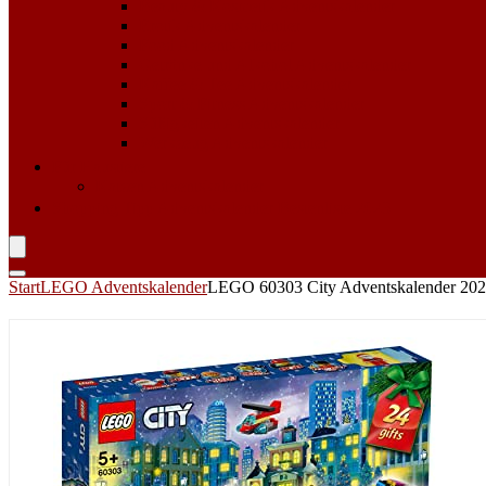
Beauty & Kosmetik Adventskalender
Erotik Adventskalender
Food Adventskalender
Getränke und Alkohol Adventskalender
Kaffee & Tee Adventskalender
Sport & Fitness Adventskalender
Süßigkeiten Adventskalender
Werkzeug Adventskalender
Für Haustiere
Katzen Adventskalender
Shopping Tipp
Adventskalender Bestenliste 2023
Start
LEGO Adventskalender
LEGO 60303 City Adventskalender 20