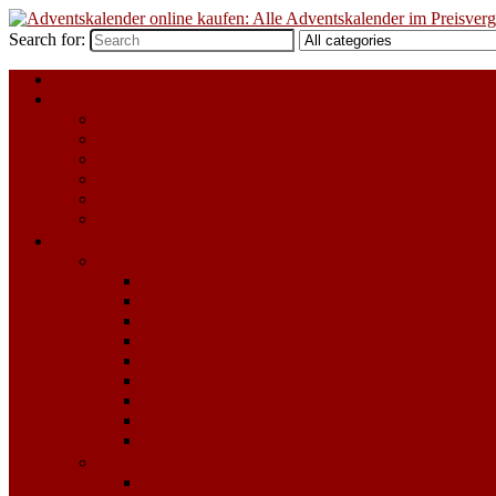
Search for:
Alle Adventskalender 2023
Für Kinder
Adventskalender zum selbst Befüllen
LEGO Adventskalender
Playmobil Adventskalender
Schleich Adventskalender
Spielzeug Adventskalender
Süßigkeiten Adventskalender
Für Erwachsene
Adventskalender für Frauen
Adventskalender zum selbst Befüllen
Beauty & Kosmetik Adventskalender
Erotik Adventskalender
Food Adventskalender
Getränke und Alkohol Adventskalender
Kaffee & Tee Adventskalender
Schmuck Adventskalender
Sport & Fitness Adventskalender
Süßigkeiten Adventskalender
Adventskalender für Männer
Adventskalender zum selbst Befüllen