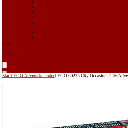
Beauty & Kosmetik Adventskalender
Erotik Adventskalender
Food Adventskalender
Getränke und Alkohol Adventskalender
Kaffee & Tee Adventskalender
Sport & Fitness Adventskalender
Süßigkeiten Adventskalender
Werkzeug Adventskalender
Für Haustiere
Katzen Adventskalender
Shopping Tipp
Adventskalender Bestenliste 2023
Start
LEGO Adventskalender
LEGO 60235 City Occasions City Adve