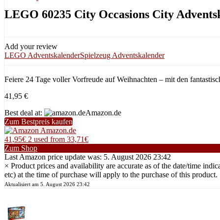
LEGO 60235 City Occasions City Advents
Add your review
LEGO Adventskalender
Spielzeug Adventskalender
Feiere 24 Tage voller Vorfreude auf Weihnachten – mit den fantast
41,95
€
Best deal at:
Amazon.de
Zum Bestpreis kaufen
Amazon.de
41,95€
2 used from 33,71€
Zum Shop
Last Amazon price update was: 5. August 2026 23:42
×
Product prices and availability are accurate as of the date/time i
etc) at the time of purchase will apply to the purchase of this product.
Aktualisiert am 5. August 2026 23:42