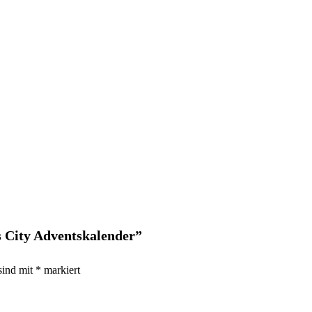
s City Adventskalender”
sind mit
*
markiert