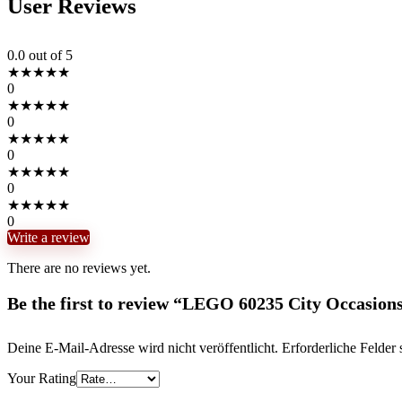
User Reviews
0.0
out of 5
★
★
★
★
★
0
★
★
★
★
★
0
★
★
★
★
★
0
★
★
★
★
★
0
★
★
★
★
★
0
Write a review
There are no reviews yet.
Be the first to review “LEGO 60235 City Occasion
Deine E-Mail-Adresse wird nicht veröffentlicht.
Erforderliche Felder 
Your Rating