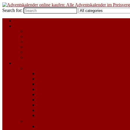
Search for:
Alle Adventskalender 2023
Für Kinder
Adventskalender zum selbst Befüllen
LEGO Adventskalender
Playmobil Adventskalender
Schleich Adventskalender
Spielzeug Adventskalender
Süßigkeiten Adventskalender
Für Erwachsene
Adventskalender für Frauen
Adventskalender zum selbst Befüllen
Beauty & Kosmetik Adventskalender
Erotik Adventskalender
Food Adventskalender
Getränke und Alkohol Adventskalender
Kaffee & Tee Adventskalender
Schmuck Adventskalender
Sport & Fitness Adventskalender
Süßigkeiten Adventskalender
Adventskalender für Männer
Adventskalender zum selbst Befüllen