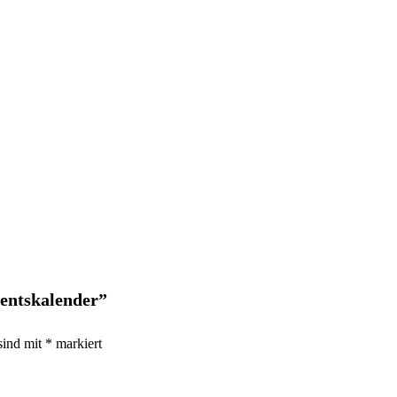
ventskalender”
sind mit
*
markiert