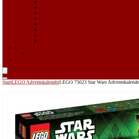
Beauty & Kosmetik Adventskalender
Erotik Adventskalender
Food Adventskalender
Getränke und Alkohol Adventskalender
Kaffee & Tee Adventskalender
Sport & Fitness Adventskalender
Süßigkeiten Adventskalender
Werkzeug Adventskalender
Für Haustiere
Katzen Adventskalender
Shopping Tipp
Adventskalender Bestenliste 2023
Start
LEGO Adventskalender
LEGO 75023 Star Wars Adventskalende