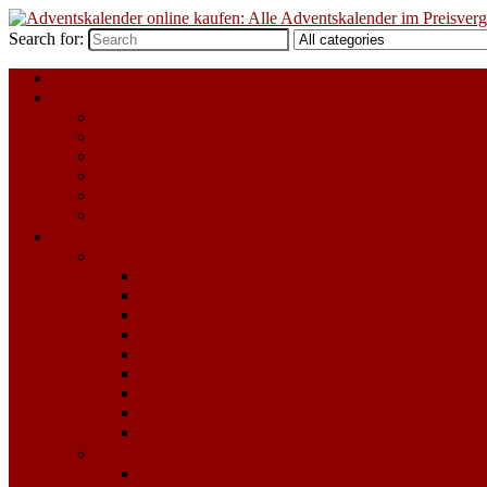
Search for:
Alle Adventskalender 2023
Für Kinder
Adventskalender zum selbst Befüllen
LEGO Adventskalender
Playmobil Adventskalender
Schleich Adventskalender
Spielzeug Adventskalender
Süßigkeiten Adventskalender
Für Erwachsene
Adventskalender für Frauen
Adventskalender zum selbst Befüllen
Beauty & Kosmetik Adventskalender
Erotik Adventskalender
Food Adventskalender
Getränke und Alkohol Adventskalender
Kaffee & Tee Adventskalender
Schmuck Adventskalender
Sport & Fitness Adventskalender
Süßigkeiten Adventskalender
Adventskalender für Männer
Adventskalender zum selbst Befüllen