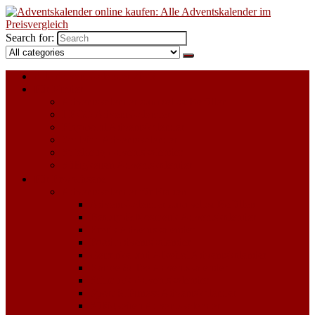
Search for:
Alle Adventskalender 2023
Für Kinder
Adventskalender zum selbst Befüllen
LEGO Adventskalender
Playmobil Adventskalender
Schleich Adventskalender
Spielzeug Adventskalender
Süßigkeiten Adventskalender
Für Erwachsene
Adventskalender für Frauen
Adventskalender zum selbst Befüllen
Beauty & Kosmetik Adventskalender
Erotik Adventskalender
Food Adventskalender
Getränke und Alkohol Adventskalender
Kaffee & Tee Adventskalender
Schmuck Adventskalender
Sport & Fitness Adventskalender
Süßigkeiten Adventskalender