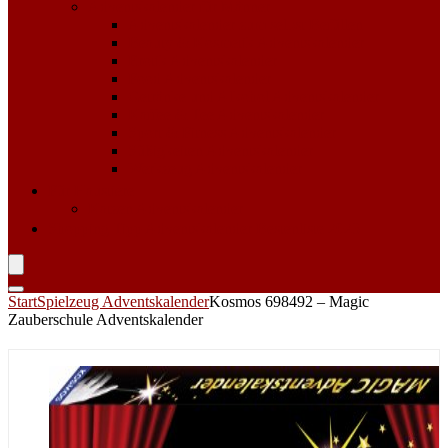
Adventskalender für Männer
Adventskalender zum selbst Befüllen
Beauty & Kosmetik Adventskalender
Erotik Adventskalender
Food Adventskalender
Getränke und Alkohol Adventskalender
Kaffee & Tee Adventskalender
Sport & Fitness Adventskalender
Süßigkeiten Adventskalender
Werkzeug Adventskalender
Für Haustiere
Katzen Adventskalender
Shopping Tipp
Adventskalender Bestenliste 2023
Start
Spielzeug Adventskalender
Kosmos 698492 – Magic
Zauberschule Adventskalender