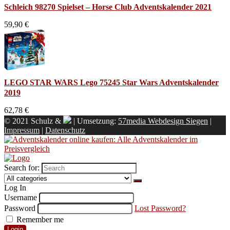
Schleich 98270 Spielset – Horse Club Adventskalender 2021
59,90 €
LEGO STAR WARS Lego 75245 Star Wars Adventskalender
2019
62,78 €
© 2021 Schulz &
| Umsetzung:
57media Webdesign Siegen
|
Impressum
|
Datenschutz
Search for:
Log In
Username
Password
Lost Password?
Remember me
Login