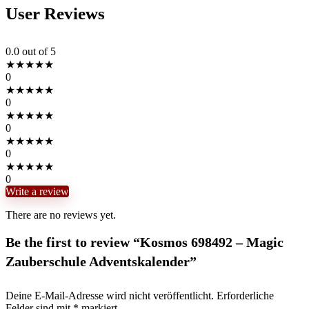
User Reviews
0.0
out of 5
★
★
★
★
★
0
★
★
★
★
★
0
★
★
★
★
★
0
★
★
★
★
★
0
★
★
★
★
★
0
Write a review
There are no reviews yet.
Be the first to review “Kosmos 698492 – Magic
Zauberschule Adventskalender”
Deine E-Mail-Adresse wird nicht veröffentlicht.
Erforderliche
Felder sind mit
*
markiert