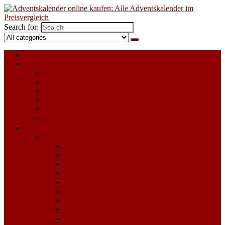
Search for:
Alle Adventskalender 2023
Für Kinder
Adventskalender zum selbst Befüllen
LEGO Adventskalender
Playmobil Adventskalender
Schleich Adventskalender
Spielzeug Adventskalender
Süßigkeiten Adventskalender
Für Erwachsene
Adventskalender für Frauen
Adventskalender zum selbst Befüllen
Beauty & Kosmetik Adventskalender
Erotik Adventskalender
Food Adventskalender
Getränke und Alkohol Adventskalender
Kaffee & Tee Adventskalender
Schmuck Adventskalender
Sport & Fitness Adventskalender
Süßigkeiten Adventskalender