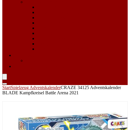
Adventskalender für Männer
Adventskalender zum selbst Befüllen
Beauty & Kosmetik Adventskalender
Erotik Adventskalender
Food Adventskalender
Getränke und Alkohol Adventskalender
Kaffee & Tee Adventskalender
Sport & Fitness Adventskalender
Süßigkeiten Adventskalender
Werkzeug Adventskalender
Für Haustiere
Katzen Adventskalender
Shopping Tipp
Adventskalender Bestenliste 2023
Start
Spielzeug Adventskalender
CRAZE 34125 Adventskalender
BLADE Kampfkreisel Battle Arena 2021