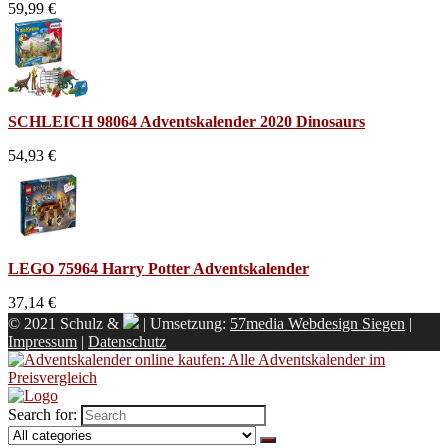
59,99 €
SCHLEICH 98064 Adventskalender 2020 Dinosaurs
54,93 €
LEGO 75964 Harry Potter Adventskalender
37,14 €
© 2021 Schulz &
| Umsetzung:
57media Webdesign Siegen
|
Impressum
|
Datenschutz
Search for: