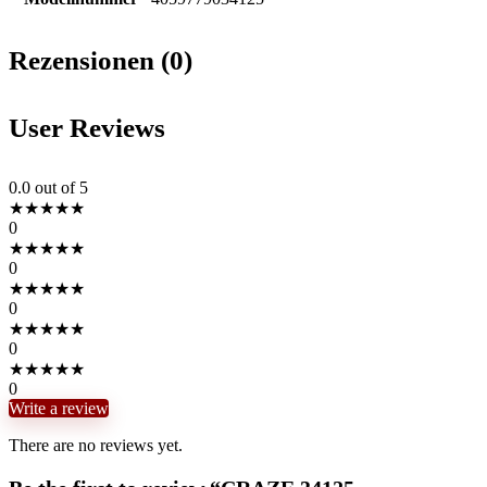
Rezensionen (0)
User Reviews
0.0
out of 5
★
★
★
★
★
0
★
★
★
★
★
0
★
★
★
★
★
0
★
★
★
★
★
0
★
★
★
★
★
0
Write a review
There are no reviews yet.