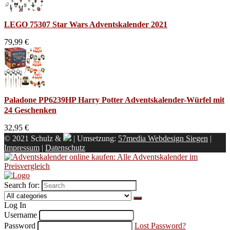
LEGO 75307 Star Wars Adventskalender 2021
79,99 €
Paladone PP6239HP Harry Potter Adventskalender-Würfel mit
24 Geschenken
32,95 €
© 2021 Schulz &
| Umsetzung:
57media Webdesign Siegen
|
Impressum
|
Datenschutz
Search for:
Log In
Username
Password
Lost Password?