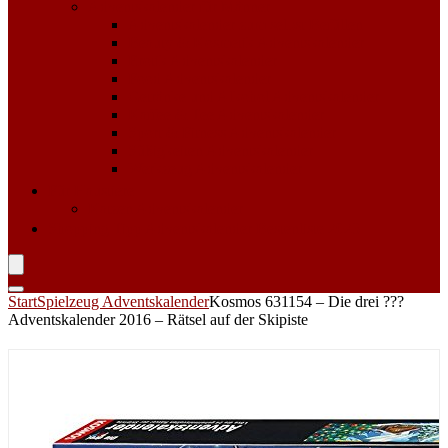
Adventskalender für Männer
Adventskalender zum selbst Befüllen
Beauty & Kosmetik Adventskalender
Erotik Adventskalender
Food Adventskalender
Getränke und Alkohol Adventskalender
Kaffee & Tee Adventskalender
Sport & Fitness Adventskalender
Süßigkeiten Adventskalender
Werkzeug Adventskalender
Für Haustiere
Katzen Adventskalender
Shopping Tipp
Adventskalender Bestenliste 2023
Start
Spielzeug Adventskalender
Kosmos 631154 – Die drei ???
Adventskalender 2016 – Rätsel auf der Skipiste