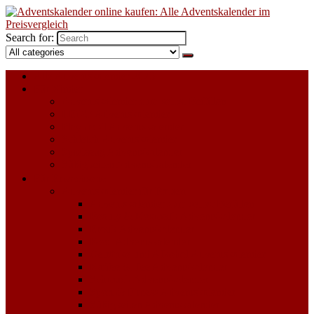
Search for:
Alle Adventskalender 2023
Für Kinder
Adventskalender zum selbst Befüllen
LEGO Adventskalender
Playmobil Adventskalender
Schleich Adventskalender
Spielzeug Adventskalender
Süßigkeiten Adventskalender
Für Erwachsene
Adventskalender für Frauen
Adventskalender zum selbst Befüllen
Beauty & Kosmetik Adventskalender
Erotik Adventskalender
Food Adventskalender
Getränke und Alkohol Adventskalender
Kaffee & Tee Adventskalender
Schmuck Adventskalender
Sport & Fitness Adventskalender
Süßigkeiten Adventskalender