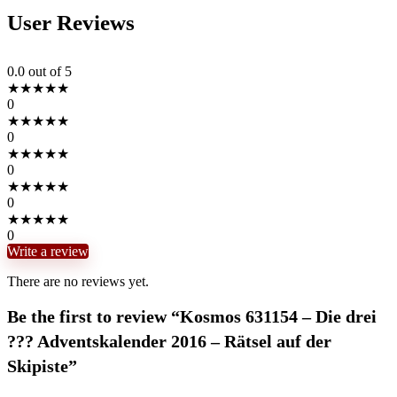
User Reviews
0.0
out of 5
★
★
★
★
★
0
★
★
★
★
★
0
★
★
★
★
★
0
★
★
★
★
★
0
★
★
★
★
★
0
Write a review
There are no reviews yet.
Be the first to review “Kosmos 631154 – Die drei
??? Adventskalender 2016 – Rätsel auf der
Skipiste”