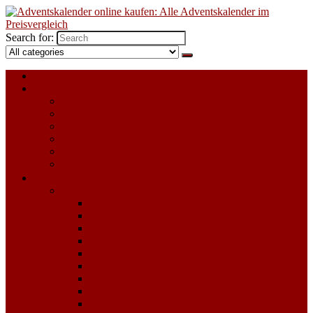
Search for:
Alle Adventskalender 2023
Für Kinder
Adventskalender zum selbst Befüllen
LEGO Adventskalender
Playmobil Adventskalender
Schleich Adventskalender
Spielzeug Adventskalender
Süßigkeiten Adventskalender
Für Erwachsene
Adventskalender für Frauen
Adventskalender zum selbst Befüllen
Beauty & Kosmetik Adventskalender
Erotik Adventskalender
Food Adventskalender
Getränke und Alkohol Adventskalender
Kaffee & Tee Adventskalender
Schmuck Adventskalender
Sport & Fitness Adventskalender
Süßigkeiten Adventskalender