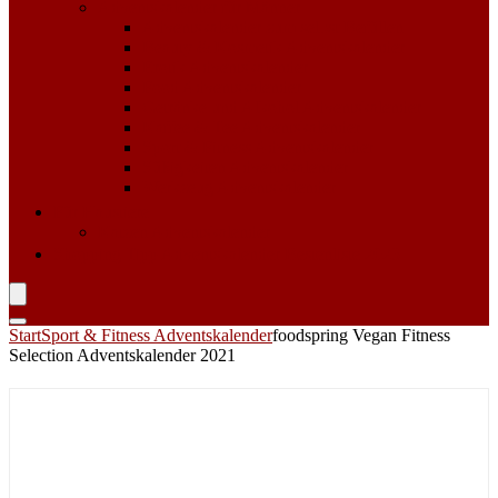
Adventskalender für Männer
Adventskalender zum selbst Befüllen
Beauty & Kosmetik Adventskalender
Erotik Adventskalender
Food Adventskalender
Getränke und Alkohol Adventskalender
Kaffee & Tee Adventskalender
Sport & Fitness Adventskalender
Süßigkeiten Adventskalender
Werkzeug Adventskalender
Für Haustiere
Katzen Adventskalender
Shopping Tipp
Adventskalender Bestenliste 2023
Start
Sport & Fitness Adventskalender
foodspring Vegan Fitness
Selection Adventskalender 2021