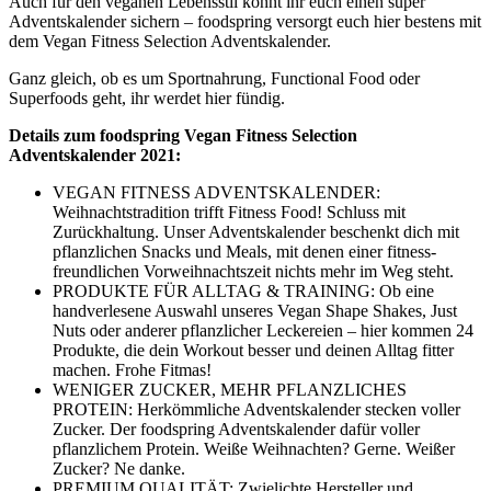
Auch für den veganen Lebensstil könnt ihr euch einen super
Adventskalender sichern – foodspring versorgt euch hier bestens mit
dem Vegan Fitness Selection Adventskalender.
Ganz gleich, ob es um
Sportnahrung, Functional Food oder
Superfoods
geht, ihr werdet hier fündig.
Details zum foodspring Vegan Fitness Selection
Adventskalender 2021:
VEGAN FITNESS ADVENTSKALENDER:
Weihnachtstradition trifft Fitness Food! Schluss mit
Zurückhaltung. Unser Adventskalender beschenkt dich mit
pflanzlichen Snacks und Meals, mit denen einer fitness-
freundlichen Vorweihnachtszeit nichts mehr im Weg steht.
PRODUKTE FÜR ALLTAG & TRAINING: Ob eine
handverlesene Auswahl unseres Vegan Shape Shakes, Just
Nuts oder anderer pflanzlicher Leckereien – hier kommen 24
Produkte, die dein Workout besser und deinen Alltag fitter
machen. Frohe Fitmas!
WENIGER ZUCKER, MEHR PFLANZLICHES
PROTEIN: Herkömmliche Adventskalender stecken voller
Zucker. Der foodspring Adventskalender dafür voller
pflanzlichem Protein. Weiße Weihnachten? Gerne. Weißer
Zucker? Ne danke.
PREMIUM QUALITÄT: Zwielichte Hersteller und