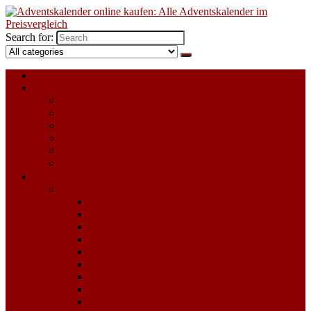
Search for:
Alle Adventskalender 2023
Für Kinder
Adventskalender zum selbst Befüllen
LEGO Adventskalender
Playmobil Adventskalender
Schleich Adventskalender
Spielzeug Adventskalender
Süßigkeiten Adventskalender
Für Erwachsene
Adventskalender für Frauen
Adventskalender zum selbst Befüllen
Beauty & Kosmetik Adventskalender
Erotik Adventskalender
Food Adventskalender
Getränke und Alkohol Adventskalender
Kaffee & Tee Adventskalender
Schmuck Adventskalender
Sport & Fitness Adventskalender
Süßigkeiten Adventskalender