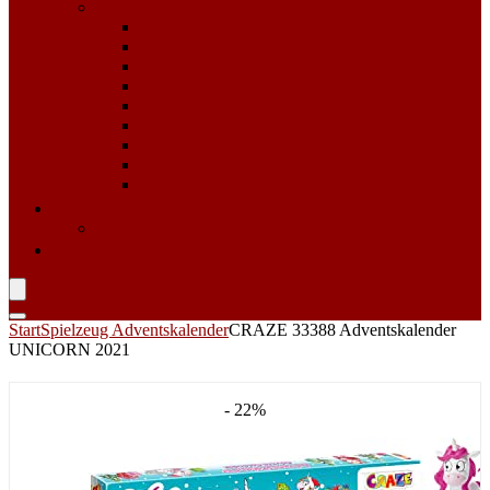
Adventskalender für Männer
Adventskalender zum selbst Befüllen
Beauty & Kosmetik Adventskalender
Erotik Adventskalender
Food Adventskalender
Getränke und Alkohol Adventskalender
Kaffee & Tee Adventskalender
Sport & Fitness Adventskalender
Süßigkeiten Adventskalender
Werkzeug Adventskalender
Für Haustiere
Katzen Adventskalender
Shopping Tipp
Adventskalender Bestenliste 2023
Start
Spielzeug Adventskalender
CRAZE 33388 Adventskalender
UNICORN 2021
- 22%