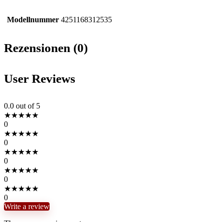
Modellnummer
4251168312535
Rezensionen (0)
User Reviews
0.0
out of 5
★
★
★
★
★
0
★
★
★
★
★
0
★
★
★
★
★
0
★
★
★
★
★
0
★
★
★
★
★
0
Write a review