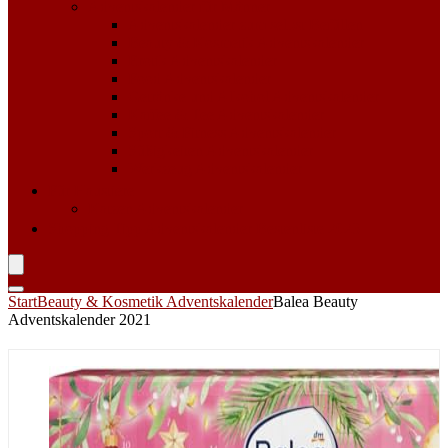
Adventskalender für Männer
Adventskalender zum selbst Befüllen
Beauty & Kosmetik Adventskalender
Erotik Adventskalender
Food Adventskalender
Getränke und Alkohol Adventskalender
Kaffee & Tee Adventskalender
Sport & Fitness Adventskalender
Süßigkeiten Adventskalender
Werkzeug Adventskalender
Für Haustiere
Katzen Adventskalender
Shopping Tipp
Adventskalender Bestenliste 2023
Start
Beauty & Kosmetik Adventskalender
Balea Beauty
Adventskalender 2021