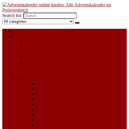
Search for:
Alle Adventskalender 2023
Für Kinder
Adventskalender zum selbst Befüllen
LEGO Adventskalender
Playmobil Adventskalender
Schleich Adventskalender
Spielzeug Adventskalender
Süßigkeiten Adventskalender
Für Erwachsene
Adventskalender für Frauen
Adventskalender zum selbst Befüllen
Beauty & Kosmetik Adventskalender
Erotik Adventskalender
Food Adventskalender
Getränke und Alkohol Adventskalender
Kaffee & Tee Adventskalender
Schmuck Adventskalender
Sport & Fitness Adventskalender
Süßigkeiten Adventskalender