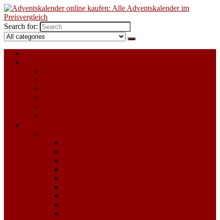
Search for:
Alle Adventskalender 2023
Für Kinder
Adventskalender zum selbst Befüllen
LEGO Adventskalender
Playmobil Adventskalender
Schleich Adventskalender
Spielzeug Adventskalender
Süßigkeiten Adventskalender
Für Erwachsene
Adventskalender für Frauen
Adventskalender zum selbst Befüllen
Beauty & Kosmetik Adventskalender
Erotik Adventskalender
Food Adventskalender
Getränke und Alkohol Adventskalender
Kaffee & Tee Adventskalender
Schmuck Adventskalender
Sport & Fitness Adventskalender
Süßigkeiten Adventskalender