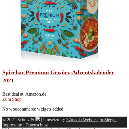
Spicebar Premium Gewürz-Adventskalender
2021
Best deal at:
Amazon.de
Zum Shop
No woocommerce widgets added
© 2021 Schulz &
| Umsetzung:
57media Webdesign Siegen
|
Impressum
|
Datenschutz