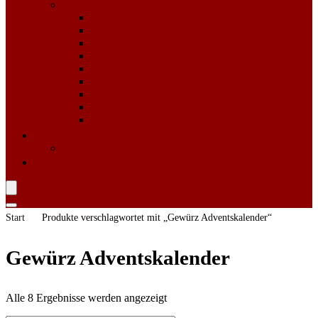
Adventskalender für Männer
Adventskalender zum selbst Befüllen
Beauty & Kosmetik Adventskalender
Erotik Adventskalender
Food Adventskalender
Getränke und Alkohol Adventskalender
Kaffee & Tee Adventskalender
Sport & Fitness Adventskalender
Süßigkeiten Adventskalender
Werkzeug Adventskalender
Für Haustiere
Katzen Adventskalender
Shopping Tipp
Adventskalender Bestenliste 2023
Start
Produkte verschlagwortet mit „Gewürz Adventskalender“
Gewürz Adventskalender
Alle 8 Ergebnisse werden angezeigt